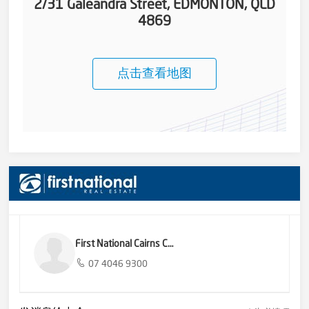
2/31 Galeandra Street, EDMONTON, QLD
4869
点击查看地图
First National Cairns Central
07 4046 9300