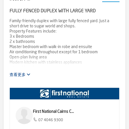
FULLY FENCED DUPLEX WITH LARGE YARD
Family-friendly duplex with large fully fenced yard. Just a
short drive to sugar world and shops.
Property Features include:
3 x Bedrooms
2 x bathrooms
Master bedroom with walk-in robe and ensuite
Air conditioning throughout except for 1 bedroom
Open-plan living area
Modern kitchen with stainless appliances
Internal laundry
Single carport and another secure parking space behind the
查看更多
gates
Undercover entertaining patio
Fully fenced yard
Tenancy details:
- Tenant responsible to set up utility accounts & pay for
directly to provider (Electricity/Gas/Phone/Internet).
First National Cairns Central
- Tenant is responsible for lawn and garden maintenance
07 4046 9300