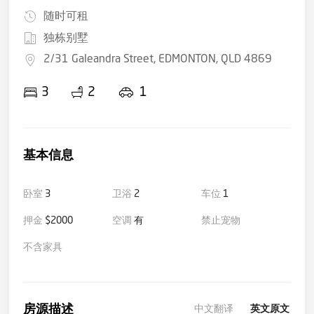
随时可租
独栋别墅
2/31 Galeandra Street, EDMONTON, QLD 4869
3
2
1
基本信息
卧室
3
卫浴
2
车位
1
押金
$2000
空调
有
禁止宠物
不含家具
房源描述
中文翻译
英文原文