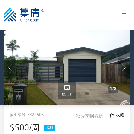
1
/
8
展示图
物业编号:
2322505
收藏
分享到微信
$500/周
出租