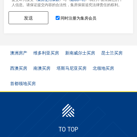
提交即为接受《
集房使用条款
》与《
隐私声明
》.我们不会泄露您的个
人信息。请保证提交内容的合法性，集房保留追究法律责任的权利。
发送
同时注册为集房会员
澳洲房产
维多利亚买房
新南威尔士买房
昆士兰买房
西澳买房
南澳买房
塔斯马尼亚买房
北领地买房
首都领地买房
TO TOP