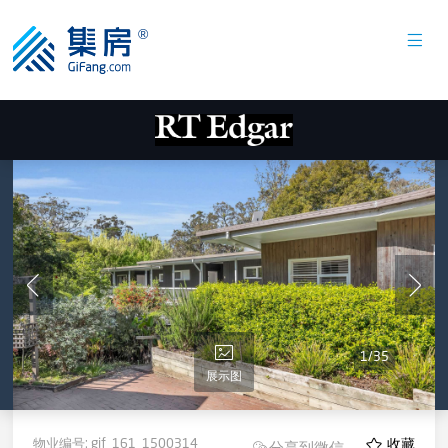
1
/
35
展示图
物业编号:
gif_161_1500314
收藏
分享到微信