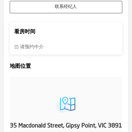
该地区以其原始纯净的水道而闻名，钓鱼活动丰富，沿国家公
联系经纪人
园河岸边分布着多个烧烤区，一直是宾客们水上完美一日游的
首选之地。或利用私人码头进行皮划艇、划船或独木舟活动，
或仅需享受环绕物业的多条徒步和骑行路径。如您希望携带自
己的船只，现场还设有船只斜坡和船只停放处。
看房时间
位于悉尼和墨尔本之间约一半路程，距堪培拉约340公里。梅
里姆布拉设有当地机场，从吉普西角出发仅需短途车程。该物
业/商业项目的优势不胜枚举，请联系代理商获取更多信息并
请预约中介
安排参观考察。
与Far South Coast Properties合作安娜·莫林0499 054 968
地图位置
35 Macdonald Street, Gipsy Point, VIC 3891