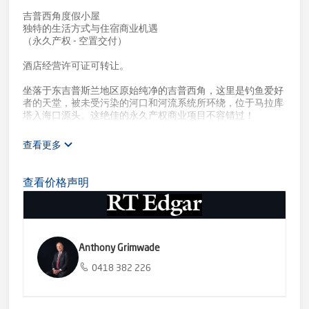
吉普西角度假小屋
独特的生活方式与住宿商业机遇
（永久产权 - 空置交付）
酒店经营许可证可转让。
坐落于东吉普斯兰地区原始纯净的吉普西角，这里是钓鱼爱好
者的天堂，被未受污染的河口和河流系统所环绕，位于马拉库
塔入海口源头。这绝佳的永久产权商业项目不容错过！
提供10间客房，包括7间单间客房（花园及河景可选）和3间
查看更多
独立式小屋，设有游戏/台球室、经理住宅、设备及用品储藏
室、网球场、放松休憩的池塘和花园区域，让您尽享这片物业
所带来的宁静与优雅氛围，聆听本土鸟类悦耳的歌声，或在持
查看价格声明
证酒吧和餐厅中享受室内外用餐体验。欣赏美丽的河景和日
落，或观赏常在树梢上可见的考拉。此外，还提供瓦拉加拉赫
河上的私人码头及游船租赁服务。
吉普西角度假小屋为您提供难得的机遇，购买一个已成功运营
Anthony Grimwade
的业务，拥有完善的持证酒吧和餐厅，供应澳大利亚最优质的
羊肉和牛肉产品。您还可以选择进一步扩展或转型至其他商业
0418 382 226
领域，如健康养生度假村、婚礼或活动庆典中心，或任何生态
旅游类型的商业项目。可能性无限。