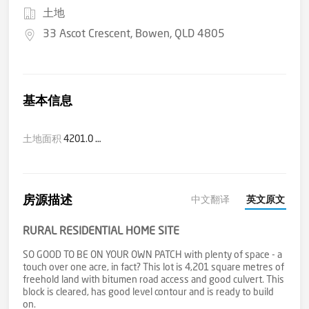
土地
33 Ascot Crescent, Bowen, QLD 4805
基本信息
土地面积
4201.0 平方米(大约)
房源描述
中文翻译
英文原文
RURAL RESIDENTIAL HOME SITE
SO GOOD TO BE ON YOUR OWN PATCH with plenty of space - a
touch over one acre, in fact? This lot is 4,201 square metres of
freehold land with bitumen road access and good culvert. This
block is cleared, has good level contour and is ready to build
on.