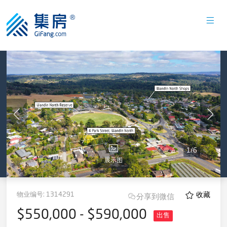
1
/
6
展示图
物业编号:
1314291
收藏
分享到微信
$550,000 - $590,000
出售