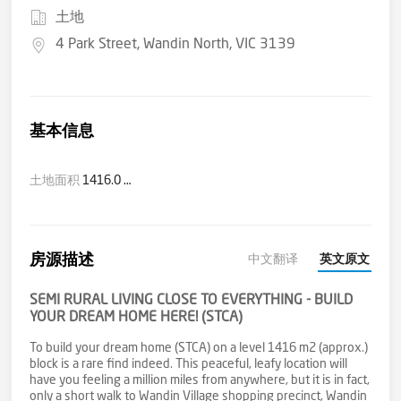
土地
4 Park Street, Wandin North, VIC 3139
基本信息
土地面积
1416.0 平方米(大约)
房源描述
中文翻译
英文原文
SEMI RURAL LIVING CLOSE TO EVERYTHING - BUILD
YOUR DREAM HOME HERE! (STCA)
To build your dream home (STCA) on a level 1416 m2 (approx.)
block is a rare find indeed. This peaceful, leafy location will
have you feeling a million miles from anywhere, but it is in fact,
only a short walk to Wandin Village shopping precinct, Wandin