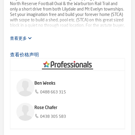
North Reserve Football Oval & the Warburton Rail Trail and
only a short drive from both Lilydale and Mt Evelyn townships.
Set your imagination free and build your forever home (STCA)
with scope to build a shed, pool etc. (STCA) on this great sized
block in a quiet no through road location. For the astute buyer,
there is also the scope to subdivide this into two lots (STCA).
Endless options in the heart of Wandin North.
查看更多
SMS 'PARK4' to 0488 825 944 for more information.
查看价格声明
Ben Weeks
0488 663 315
Rose Chafer
0438 305 583