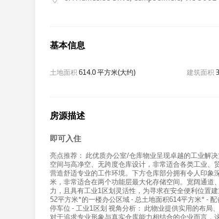
基本信息
土地面积
614.0 平方米(大约)
建筑面积
3
房源描述
即可入住
亮点推荐： 此优质办公室/仓库物业呈现卓越的工业解
空间与高净空、无跨度仓库设计，非常适合各类工业、
营造舒适专业的工作环境。下方仓库部分拥有令人印象深刻
米，非常适合在两个功能层最大化存储空间。宽阔通道
力，且具有工业1区划灵活性，为寻求在安全便利位置建立或
52平方米*的一楼办公区域 - 总土地面积614平方米* - 
停车位 - 工业1区划 视角分析： 此物业提供实用的
对于追求专业形象与真实仓库能力相结合的企业而言，这是