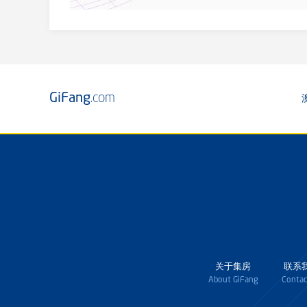
GiFang
.com
关于集房
联系
About GiFang
Contac