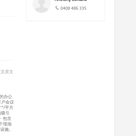
0408 486 335
英文原文
的办公
客户会议
*/平方
的吸引
 包含
6个现场
质设施。