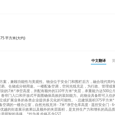
75 平方米(大约)
中文翻译
决方案，兼顾功能性与美观性。物业位于安全门和围栏后方，融合现代简约
贸易、仓储或分销用途。一楼配备空调，空间光线充足，为行政、管理或
的7米*净空高度，并配有额外的110平方米*夹层，承重能力达500公斤
、卷帘门入口和开放式平面图确保高效的装卸能力。此物业具备即可入住
扩展业务的各类企业提供多元化的可能性。 - 总建筑面积375平方米* -
配备空调的一楼办公室，自然光线充沛 - 7米*净空仓库高度 - 遥控安全门 - 
布局、优越的街道展示效果以及额外的夹层面积，是支持生产力和增长的高品
明智的选择。 *约为准 价格不含GST