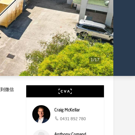
1
/
17
享到微信
Craig McKellar
0431 892 780
Anthony Comand