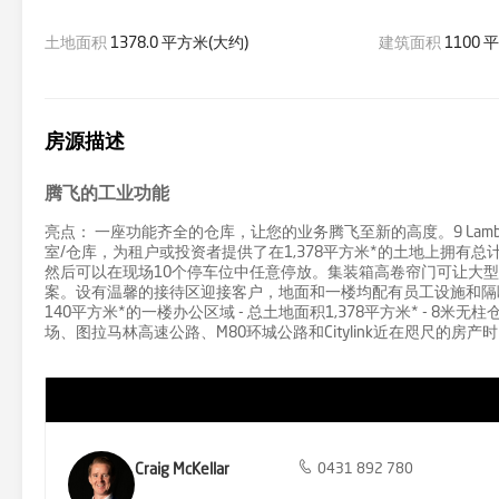
土地面积
1378.0 平方米(大约)
建筑面积
1100 
房源描述
腾飞的工业功能
亮点： 一座功能齐全的仓库，让您的业务腾飞至新的高度。9 Lambeck
室/仓库，为租户或投资者提供了在1,378平方米*的土地上拥有总计1,
然后可以在现场10个停车位中任意停放。集装箱高卷帘门可让大
案。设有温馨的接待区迎接客户，地面和一楼均配有员工设施和隔断办公
140平方米*的一楼办公区域 - 总土地面积1,378平方米* - 8米无
场、图拉马林高速公路、M80环城公路和Citylink近在咫尺的房产
Craig McKellar
0431 892 780