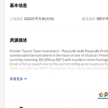
基本信息
土地面积
1010.0 平方米(大约)
建筑面积
385.0
房源描述
Premier Tourist Town Investment - Marysville Walk Marysville Profes
commercial/retail investment in the heart of one of Victoria's Premi
currently returning $65,858 pa (NET) with excellent street frontag
broad al fresco paved area to the east providing great exposure fo
plants and gifts and MOPS Opportunity Shop. Ideal entry level multi
Call Georgia Hester from Marysville Professionals on 0413 702 614 f
查看更多