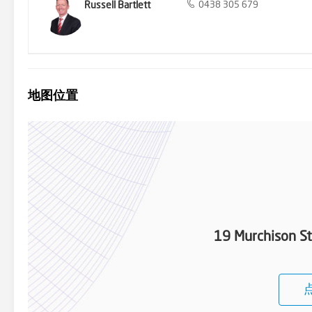
Russell Bartlett
0438 305 679
地图位置
19 Murchison St