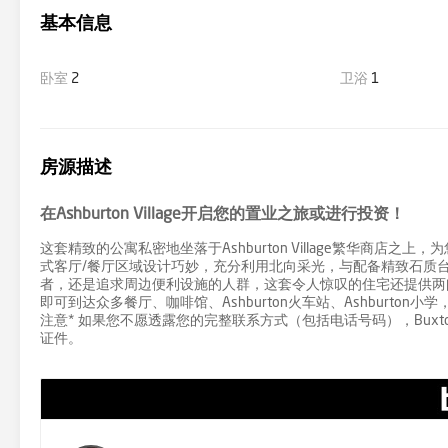
基本信息
卧室
2
卫浴
1
房源描述
在Ashburton Village开启您的置业之旅或进行投资！
这套精致的公寓私密地坐落于Ashburton Village繁华商
式客厅/餐厅区域设计巧妙，充分利用北向采光，与配备精致石质
者，还是追求周边便利设施的人群，这套令人惊叹的住宅还提供两
即可到达众多餐厅、咖啡馆、Ashburton火车站、Ashburton小学
注意* 如果您不愿透露您的完整联系方式（包括电话号码），Buxton
证件。