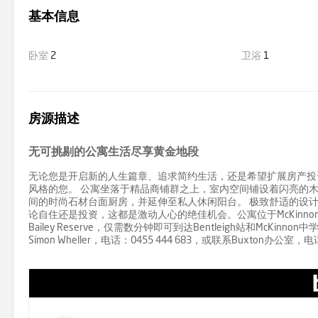
基本信息
卧室
2
卫浴
1
房源描述
无可挑剔的公寓生活尽享黄金地段
无论您是开启新的人生篇章、追求简约生活，还是希望扩展房产投
风格的您。 公寓坐落于精品商铺群之上，室内空间铺设着闪亮的
间的时尚石材台面厨房，并延伸至私人休闲阳台。 极致舒适的设计
论自住还是投资，这都是激动人心的绝佳机会。公寓位于McKinnon区
Bailey Reserve，仅需数分钟即可到达Bentleigh站和McKin
Simon Wheller，电话：0455 444 683，或联系Buxton办公室，电话