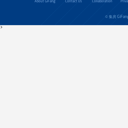
About GiFang
Contact Us
Collaboration
Priv
GiFan
© 集房
>