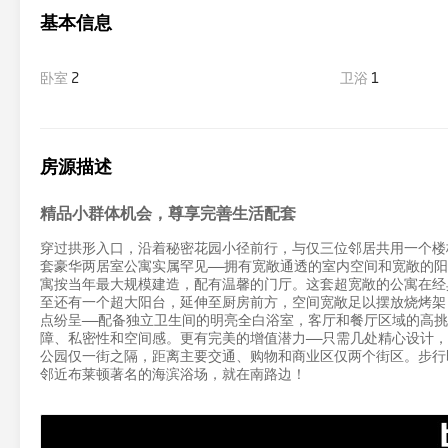
基本信息
卧室
2
卫浴
1
房源描述
精品小群体机会，尊享完善生活配套
穿过拱形入口，沿着秘密花园小径前行，与仅三位邻居共用一个楼
套豪华两居室公寓实属罕见——拥有宽敞通透的室内空间和宽敞的
寓按当年最大规模建造，配有温馨的门厅。这套超宽敞的公寓在经
至还有一个超大阳台，延伸至厨房前方，空间宽敞足以摆放烧烤架
点纷呈——配备独立卫生间的明亮全白浴室，客厅和餐厅区域的高
障、私密性和空间感。更有完美的增值潜力——只需几处精心设计
公园仅一街之隔，距离主要交通、购物和商业区仅两个街区。步行
邻近布莱顿著名的海滨浴场，就在南路边！