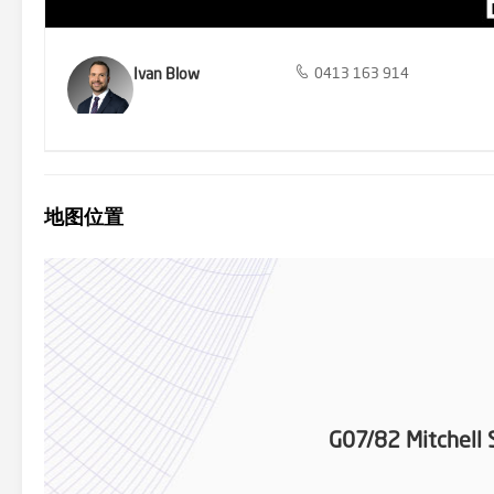
Ivan Blow
0413 163 914
地图位置
G07/82 Mitchell 