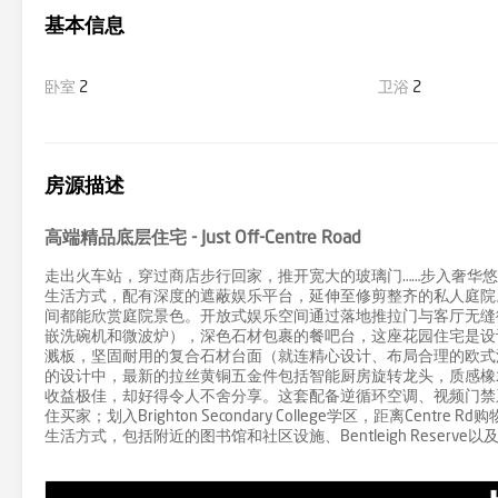
基本信息
卧室
2
卫浴
2
房源描述
高端精品底层住宅 - Just Off-Centre Road
走出火车站，穿过商店步行回家，推开宽大的玻璃门……步入奢华
生活方式，配有深度的遮蔽娱乐平台，延伸至修剪整齐的私人庭院
间都能欣赏庭院景色。开放式娱乐空间通过落地推拉门与客厅无缝衔
嵌洗碗机和微波炉），深色石材包裹的餐吧台，这座花园住宅是设
溅板，坚固耐用的复合石材台面（就连精心设计、布局合理的欧式
的设计中，最新的拉丝黄铜五金件包括智能厨房旋转龙头，质感橡
收益极佳，却好得令人不舍分享。这套配备逆循环空调、视频门禁
住买家；划入Brighton Secondary College学区，距离Cen
生活方式，包括附近的图书馆和社区设施、Bentleigh Reserve以及P