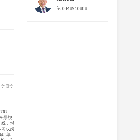
0448910888
英文原文
08
全景视
光线，增
休闲或娱
高层单