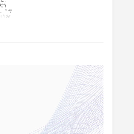
松。 *
代浴
 * 专
、电车站
提供无与
808