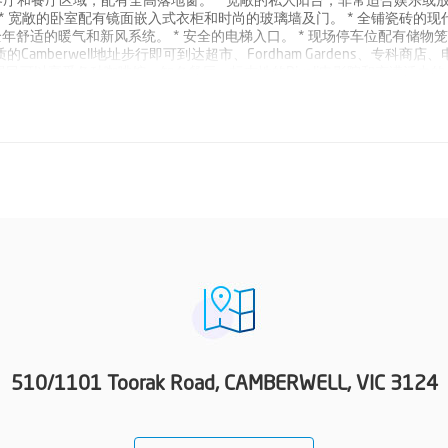
客厅和餐厅区域，配有全高落地窗。 * 宽敞的私人阳台，非常适合娱乐或放
 * 宽敞的卧室配有镜面嵌入式衣柜和时尚的玻璃墙及门。 * 全铺瓷砖的现
年舒适的暖气和新风系统。 * 安全的电梯入口。 * 现场停车位配有储物笼。
berwell地址步行即可到达超市、Fordham Gardens、专科商店
仅几步之遥，居民可以享受各种咖啡馆、知名餐厅、标志性的Rivoli电影院和充满活力的
利设施就在您家门口，此位置在墨尔本最受欢迎的东部内城区 suburb 之一
会——立即咨询！ 今天就致电Josh Hanvey和Scott Kim (03) 9
人谈判 **结算：首选30/60天 **检查：仅限预约
510/1101 Toorak Road, CAMBERWELL, VIC 3124