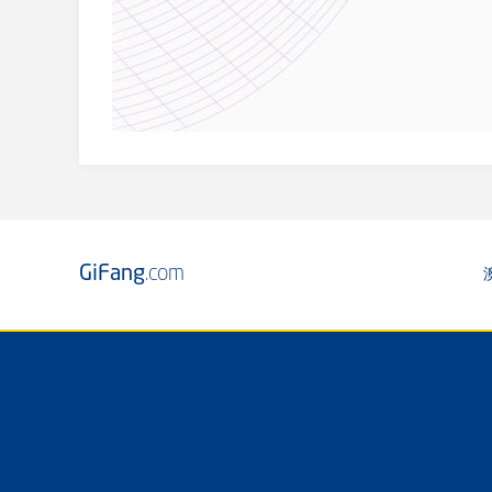
GiFang
.com