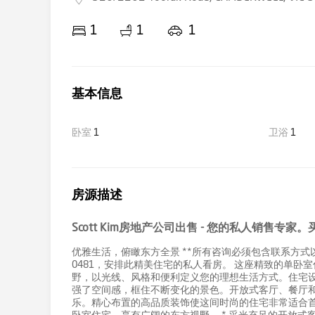
1
1
1
基本信息
卧室
1
卫浴
1
房源描述
Scott Kim房地产公司出售 - 您的私人销售专家。买
优雅生活，俯瞰东方全景 **所有咨询必须包含联系方式以便
0481，安排此精美住宅的私人看房。 这座精致的单
野，以光线、风格和便利定义您的理想生活方式。住宅
强了空间感，框住不断变化的景色。开放式客厅、餐厅
乐。精心布置的高品质装饰使这间时尚的住宅非常适合首