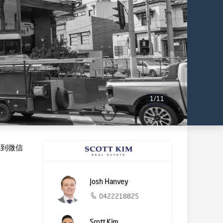
1
/
11
享到微信
Josh Hanvey
0422218825
Scott Kim