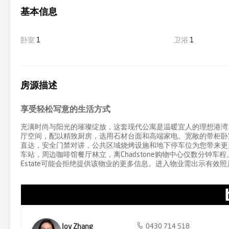
基本信息
卧室
1
卫浴
1
房源描述
享受轻松写意的生活方式
充满时尚与阳光的璀璨绽放，这套现代公寓是温暖宜人的理想港湾
厅空间，配以精致厨房，选用石材台面和高端家电。宽敞的带柜卧
直达，安全门禁对讲，公共区域烧烤设施和地下停车位为您带来更多奢华体验
车站，周边咖啡馆餐厅林立，离Chadstone购物中心仅数分钟车程。
Estate可能会拒绝提供该物业的更多信息。进入物业需出示有效
Joy Zhang
0430 714 518