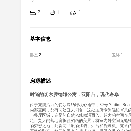
2
1
1
基本信息
卧室
2
卫浴
1
房源描述
时尚的切尔滕纳姆公寓：双阳台，现代奢华
位于充满活力的切尔滕纳姆核心地带，37号 Station R
内部空间，配有两处宜人阳台，这处居所专为轻松写意的
与餐厅区域，充足的自然光线倾泻而入。超大的空间布
足。宽大的落地窗框住如画的美景，将室内外空间无缝衔
的梦想之地，配备高品质的烤箱、灶台和洗碗机。充裕的