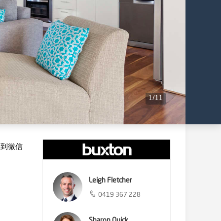
1
/
11
享到微信
Leigh Fletcher
0419 367 228
Sharon Quick