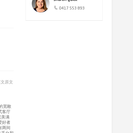
0417 553 893
英文原文
米的宽敞
式客厅
完美满
爱好者
有两间