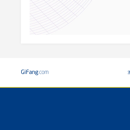
GiFang
.com