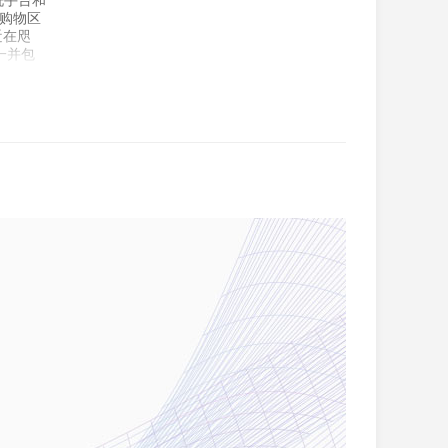
洗手台和
 购物区
近在咫
一并包