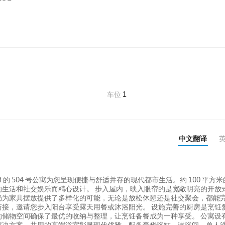
车位
1
中文翻译
oad 的 504 号公寓为您呈现便捷与舒适并存的现代都市生活。约 100 平方
生活和社交娱乐而精心设计。 步入屋内，映入眼帘的是宽敞明亮的开放
局为家具摆放提供了多样化的可能，无论是放松休憩还是社交聚会，都能
接，邀请您步入阳台享受露天用餐或沐浴阳光。 设施完善的厨房是烹饪
储物空间确保了最优的收纳与整理，让烹饪备餐成为一种享受。 公寓设