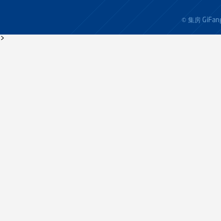
GiFan
© 集房
>