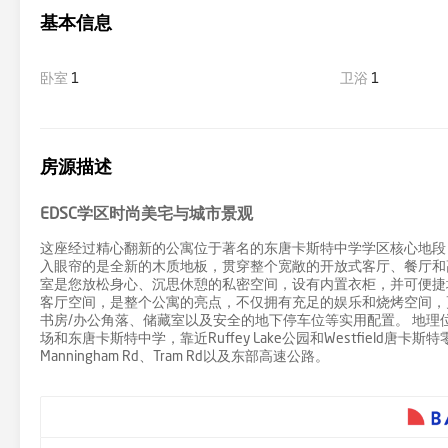
基本信息
卧室
1
卫浴
1
房源描述
EDSC学区时尚美宅与城市景观
这座经过精心翻新的公寓位于著名的东唐卡斯特中学学区核心地段
入眼帘的是全新的木质地板，贯穿整个宽敞的开放式客厅、餐厅和
室是您放松身心、沉思休憩的私密空间，设有内置衣柜，并可便捷
客厅空间，是整个公寓的亮点，不仅拥有充足的娱乐和烧烤空间，
书房/办公角落、储藏室以及安全的地下停车位等实用配置。 地理位置极其优
场和东唐卡斯特中学，靠近Ruffey Lake公园和Westfield唐卡斯特零售娱
Manningham Rd、Tram Rd以及东部高速公路。