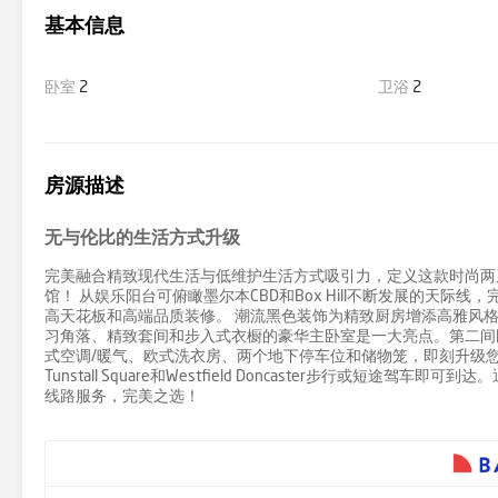
基本信息
卧室
2
卫浴
2
房源描述
无与伦比的生活方式升级
完美融合精致现代生活与低维护生活方式吸引力，定义这款时尚两居室公
馆！ 从娱乐阳台可俯瞰墨尔本CBD和Box Hill不断发展的天
高天花板和高端品质装修。 潮流黑色装饰为精致厨房增添高雅风
习角落、精致套间和步入式衣橱的豪华主卧室是一大亮点。第二间
式空调/暖气、欧式洗衣房、两个地下停车位和储物笼，即刻升级您的生活
Tunstall Square和Westfield Doncaster步行或短途驾车即
线路服务，完美之选！