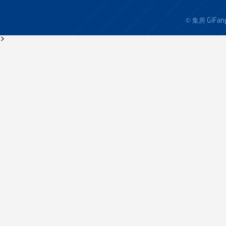
GiFan
© 集房
>