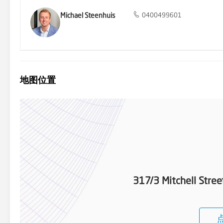
Michael Steenhuis
0400499601
地图位置
317/3 Mitchell Stre