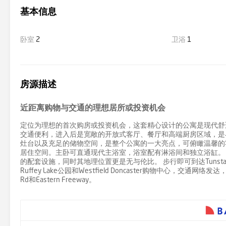
基本信息
卧室
2
卫浴
1
房源描述
近距离购物与交通的理想居所或投资机会
定位为理想的首次购房或投资机会，这套精心设计的公寓是现代舒
交通便利，进入后是宽敞的开放式客厅、餐厅和高端厨房区域，是
灶台以及充足的储物空间，是整个公寓的一大亮点，可俯瞰温馨的
居住空间。主卧可直通现代主浴室，浴室配有淋浴间和独立浴缸。
的配套设施，同时其地理位置更是无与伦比。 步行即可到达Tunstall Sq
Ruffey Lake公园和Westfield Doncaster购物中心，交通网络发达，可轻松
Rd和Eastern Freeway。