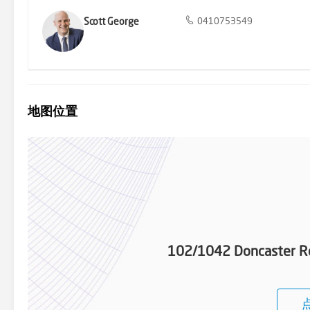
Scott George
0410753549
地图位置
102/1042 Doncaster R