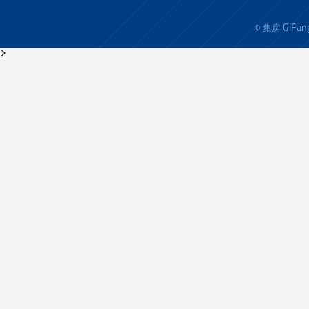
GiFan
© 集房
>