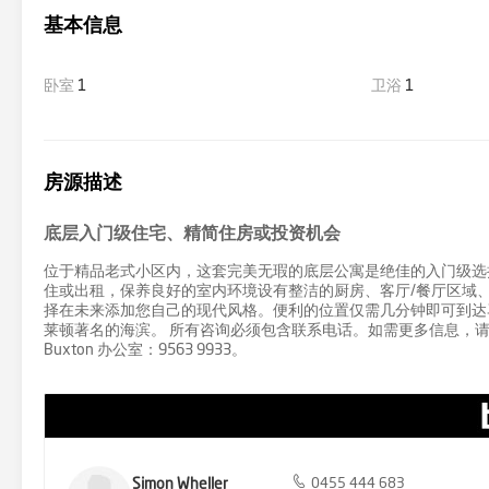
基本信息
卧室
1
卫浴
1
房源描述
底层入门级住宅、精简住房或投资机会
位于精品老式小区内，这套完美无瑕的底层公寓是绝佳的入门级选
住或出租，保养良好的室内环境设有整洁的厨房、客厅/餐厅区域
择在未来添加您自己的现代风格。便利的位置仅需几分钟即可到达
莱顿著名的海滨。 所有咨询必须包含联系电话。如需更多信息，请联系 Buxton 
Buxton 办公室：9563 9933。
Simon Wheller
0455 444 683