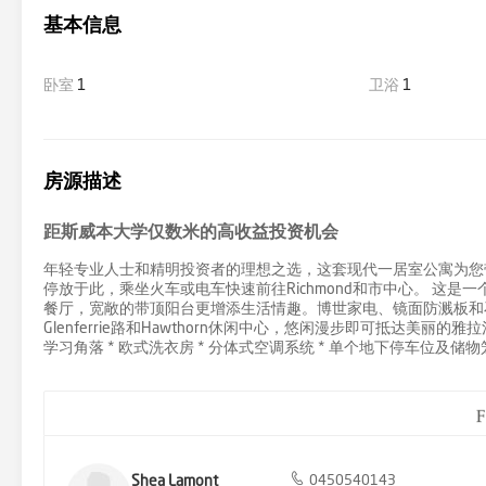
基本信息
卧室
1
卫浴
1
房源描述
距斯威本大学仅数米的高收益投资机会
年轻专业人士和精明投资者的理想之选，这套现代一居室公寓为您
停放于此，乘坐火车或电车快速前往Richmond和市中心。 这
餐厅，宽敞的带顶阳台更增添生活情趣。博世家电、镜面防溅板和
Glenferrie路和Hawthorn休闲中心，悠闲漫步即可抵达美丽的
学习角落 * 欧式洗衣房 * 分体式空调系统 * 单个地下停车位及储物
Shea Lamont
0450540143