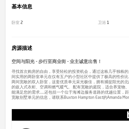
基本信息
卧室
2
卫浴
1
房源描述
空间与阳光 - 步行至商业街 - 业主诚意出售！
寻找首次购房的自由，享受轻松的投资机会，通过这栋几乎独栋的别墅单元
间实用的两卧室单元在仅有五户的小型社区中提供了极高的性价比
两间宽敞的双人卧室，这套优质单元采光极佳，拥有捕捉阳光的北
的嵌入式衣柜、空调和燃气暖气。 配有宽敞的庭院，适合养宠物
能满足您的需求……还包括一个位于海滩边服务道路的优越位置，距
宽敞别墅单元的信息，请联系Buxton Hampton East的Amanda Morec