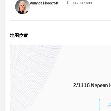
Amanda Morecroft
0417 347 489
地图位置
2/1116 Nepean H