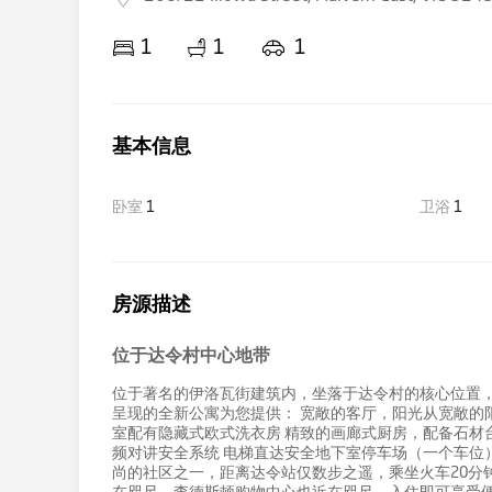
1
1
1
基本信息
卧室
1
卫浴
1
房源描述
位于达令村中心地带
位于著名的伊洛瓦街建筑内，坐落于达令村的核心位置
呈现的全新公寓为您提供： 宽敞的客厅，阳光从宽敞的
室配有隐藏式欧式洗衣房 精致的画廊式厨房，配备石材台
频对讲安全系统 电梯直达安全地下室停车场（一个车位）
尚的社区之一，距离达令站仅数步之遥，乘坐火车20分