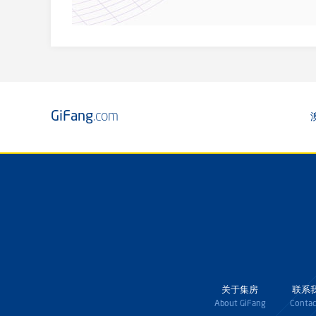
GiFang
.com
关于集房
联系
About GiFang
Contac