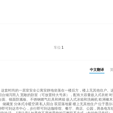
车位
1
中文翻译
，这套时尚的一居室安全公寓安静地坐落在一楼后方，楼上无其他住户。
阳台倾泻而入 宽敞的卧室（可放置特大号床），配有大容量嵌入式衣柜 
面、镜面防溅板、不锈钢燃气灶具和烤箱 嵌入式冰箱和洗碗机 欧洲橡木
 储藏笼 分体式冷暖空调 私人阳台 双层落地窗 楼上无其他住户 位于墨
钟即可到达市中心，步行即可到达咖啡馆、餐厅、商店、公园，两条电车