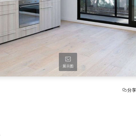
展示图
分
5