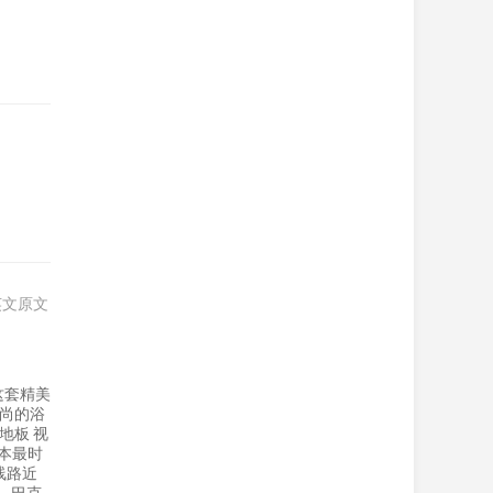
英文原文
这套精美
时尚的浴
地板 视
尔本最时
线路近