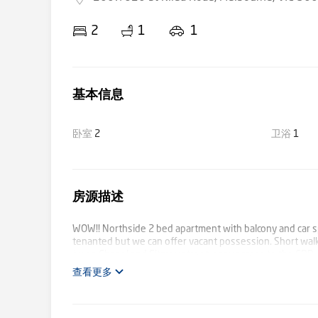
2
1
1
基本信息
卧室
2
卫浴
1
房源描述
WOW!! Northside 2 bed apartment with balcony and car s
tenanted but we can offer vacant possession. Short walk
by on Chapel and Fitzroy street, easy access to the CBD w
查看更多