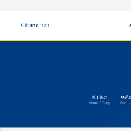
GiFang
.com
关于集房
联系
About GiFang
Contac
>