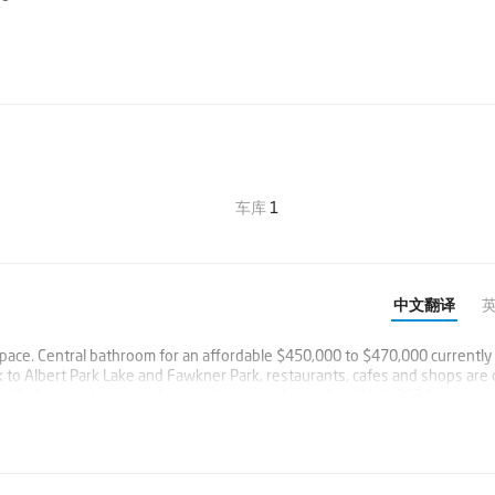
车库
1
中文翻译
pace. Central bathroom for an affordable $450,000 to $470,000 currently
 to Albert Park Lake and Fawkner Park, restaurants, cafes and shops are 
ith the tram just outside your door step. Leased until July 2024.