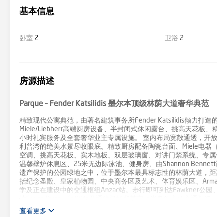
基本信息
卧室
2
卫浴
2
房源描述
Parque – Fender Katsilidis 墨尔本顶级林荫大道奢华典范
精致现代公寓典范，由著名建筑事务所Fender Katsilidis倾
Miele/Liebherr高端厨房设备、半封闭式休闲露台、挑高天
小时礼宾服务及全套奢华业主专属设施。 室内布局宽敞通透，开
利普湾的绝美水景尽收眼底。精致厨房配备陶瓷台面、Miele电器（
空调、挑高天花板、实木地板、双层玻璃窗、对讲门禁系统、专属
温馨壁炉休息区、25米无边际泳池、健身房、由Shannon Ben
遗产保护的公园绿地之中，位于墨尔本最具标志性的林荫大道，距
括纪念圣殿、皇家植物园、中央商务区及艺术、体育娱乐区、Armadale
学及正在建设中的交通枢纽Anzac站。步行即可到达Fawkner
达South Yarra、St Kilda及通往机场和莫宁顿半岛的主要交
查看更多