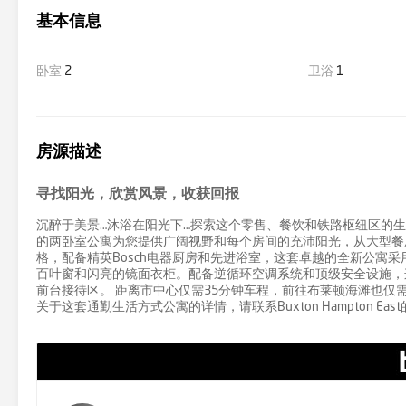
基本信息
卧室
2
卫浴
1
房源描述
寻找阳光，欣赏风景，收获回报
沉醉于美景…沐浴在阳光下…探索这个零售、餐饮和铁路枢纽区的
的两卧室公寓为您提供广阔视野和每个房间的充沛阳光，从大型餐厅
格，配备精英Bosch电器厨房和先进浴室，这套卓越的全新公寓
百叶窗和闪亮的镜面衣柜。配备逆循环空调系统和顶级安全设施，
前台接待区。 距离市中心仅需35分钟车程，前往布莱顿海滩也仅
关于这套通勤生活方式公寓的详情，请联系Buxton Hampton East的Leig