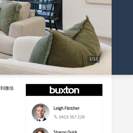
1
/
12
享到微信
Leigh Fletcher
0419 367 228
Sharon Quick