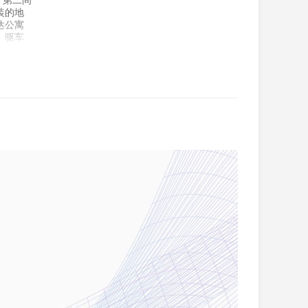
。第二间
装的地
达公寓
。驱车