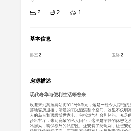
2
2
1
基本信息
卧室
2
卫浴
2
房源描述
现代奢华与便利生活等您来
欢迎来到莫拉宾站街514号6单元，这是一处令人惊艳
落地窗所迎接，清晨的阳光洒满整个空间。这里不仅明亮
人的岛台和顶级博世家电，包括燃气灶台和烤箱。充足
步出客厅，来到宽敞的私人阳台，这里是宁静的休憩之
私屏风，确保额外的私密性。还安装了防蝇网，让您安心