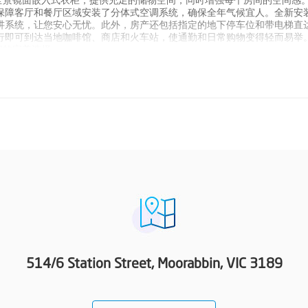
全景镜面嵌入式衣柜，提供充足的储物空间，同时增强每个房间的空间感
保障客厅和餐厅区域安装了分体式空调系统，确保全年气候宜人。全新安
讲系统，让您安心无忧。此外，房产还包括指定的地下停车位和带电梯直
行即可到达当地咖啡馆、商店和火车站，使通勤和日常购物变得轻而易举
假的完美选择。
514/6 Station Street, Moorabbin, VIC 3189