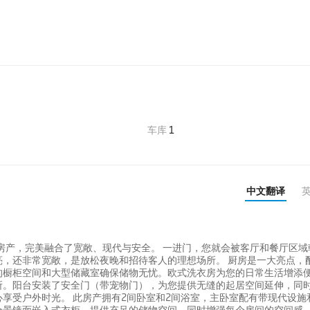
车库
1
中文翻译
的房产，完美融合了宽敞、现代与安全。 一进门，您就会被客厅和餐厅区域
，还非常宽敞，是放松夜晚和招待客人的理想场所。 厨房是一大亮点，
的橱柜空间和大型储藏室确保储物无忧。欧式洗衣房为您的日常生活增添
所。阳台安装了安全门（带宠物门），为您提供无缝的起居空间延伸，同
享受户外时光。 此房产拥有2间卧室和2间浴室，主卧室配有带现代设施