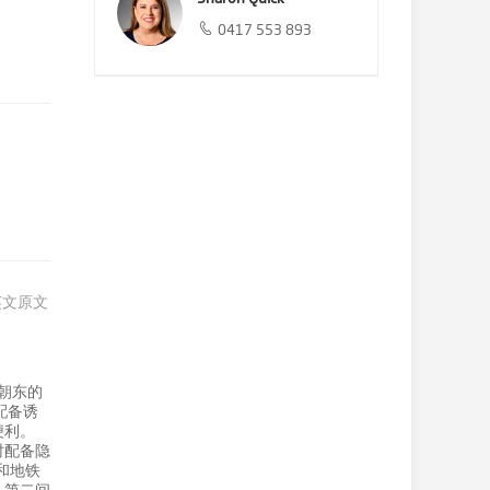
0417 553 893
英文原文
朝东的
配备诱
便利。
时配备隐
和地铁