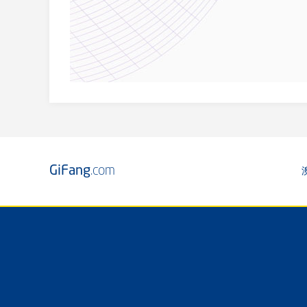
GiFang
.com