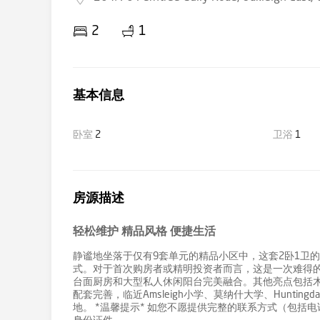
2
1
基本信息
卧室
2
卫浴
1
房源描述
轻松维护 精品风格 便捷生活
静谧地坐落于仅有9套单元的精品小区中，这套2卧1卫
式。对于首次购房者或精明投资者而言，这是一次难得
台面厨房和大型私人休闲阳台完美融合。其他亮点包括
配套完善，临近Amsleigh小学、莫纳什大学、Huntingd
地。 *温馨提示* 如您不愿提供完整的联系方式（包括电话号