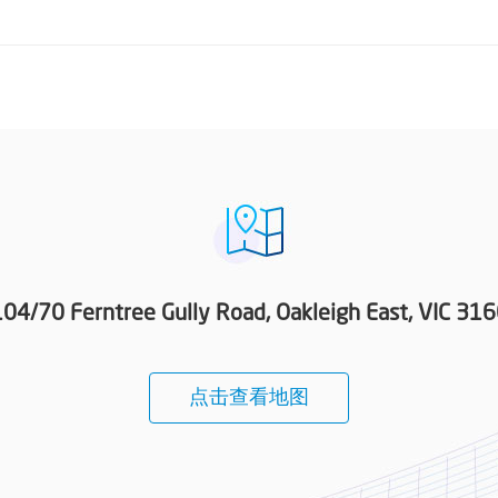
04/70 Ferntree Gully Road, Oakleigh East, VIC 31
点击查看地图