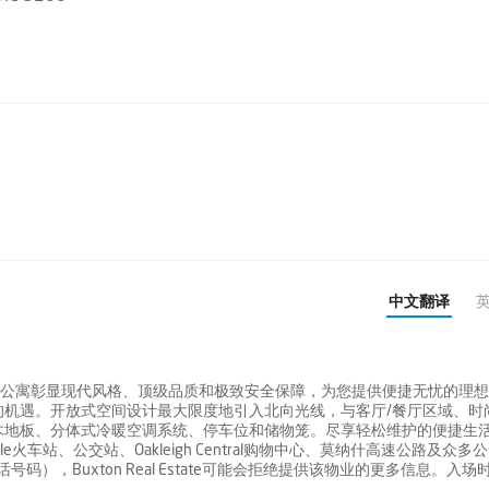
中文翻译
的公寓彰显现代风格、顶级品质和极致安全保障，为您提供便捷无忧的理
的机遇。开放式空间设计最大限度地引入北向光线，与客厅/餐厅区域、时
木地板、分体式冷暖空调系统、停车位和储物笼。尽享轻松维护的便捷生
ale火车站、公交站、Oakleigh Central购物中心、莫纳什高速公路及众多
码），Buxton Real Estate可能会拒绝提供该物业的更多信息。入场