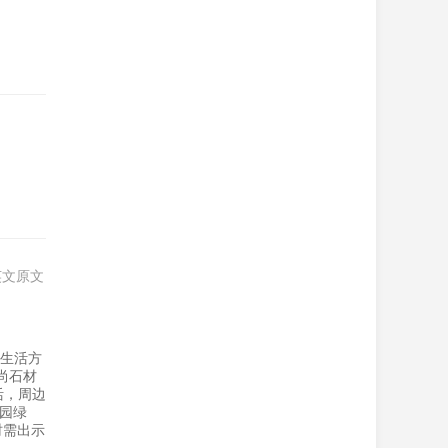
英文原文
想生活方
尚石材
活，周边
公园绿
时需出示