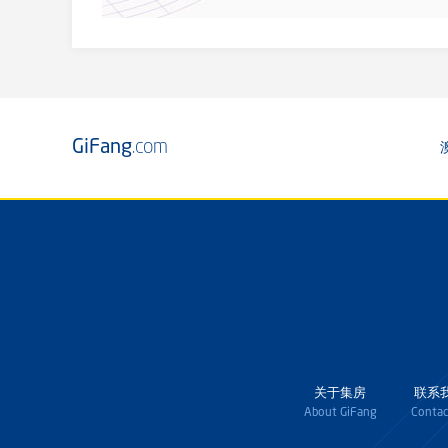
GiFang
.com
关于集房
联系
About GiFang
Contac