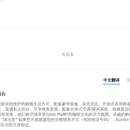
车库
1
中文翻译
融合
寓为您提供低维护的精致生活方式，配备豪华装修，采光充足。开放式布局将客
具，直通私人阳台，尽享绝美景观。配备分体式空调/暖风系统、电梯直达
者，他们将尽情享受Eaton Mall时尚咖啡文化的活力氛围、卓越的购
 *请注意* 如果您不愿披露您的完整联系方式（包括电话号码），Buxton R
需出示照片身份证。