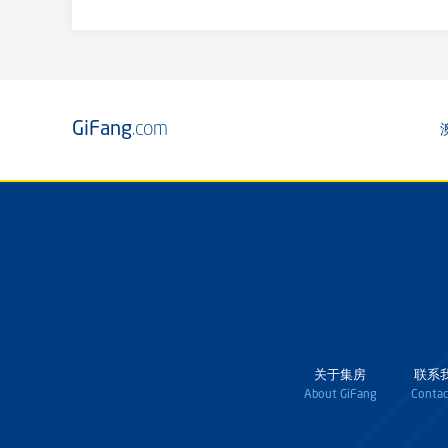
GiFang
.com
关于集房
联系
About GiFang
Contac