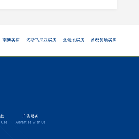
南澳买房
塔斯马尼亚买房
北领地买房
首都领地买房
条款
广告服务
 Use
Advertise With Us