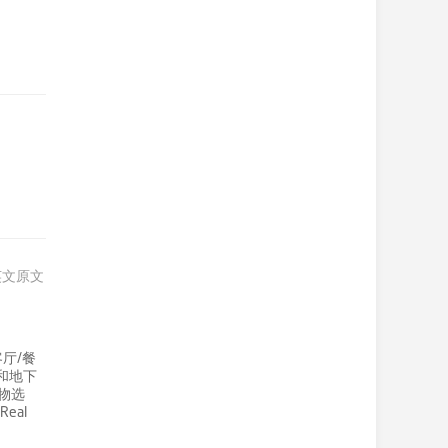
英文原文
厅/餐
和地下
物选
eal