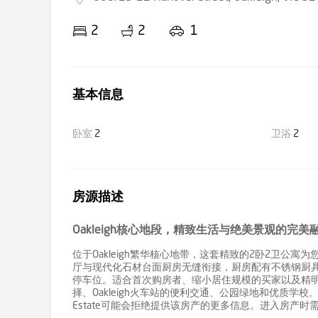
2
2
1
基本信息
卧室
2
卫浴
2
房源描述
Oakleigh核心地段，精致生活与绝美景观的完美
位于Oakleigh繁华核心地带，这套精致的2卧2卫公
厅与现代化石材台面厨房无缝衔接，厨房配有不锈钢厨
停车位。适合首次购房者、缩小居住规模的买家以及精明投资
择、Oakleigh火车站的便利交通、公园绿地和优质学校。
Estate可能会拒绝提供该房产的更多信息。进入房产时