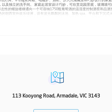
色灯具、V-Zug双烤箱、电磁炉、酒柜、步入式储藏室和巧妙设计的家
物空间，以及独立的洗手间。 家庭起居室设计巧妙，可欣赏花园景观，玻璃墙
志性的螺旋楼梯通向一个可容纳1750瓶葡萄酒的温湿度控制酒窖和品酒
艳的朝西室外娱乐绿洲，设有波光粼粼的泳池、加热 spa、平台和下沉式
进入的内部遥控双车库配有4个Enphase电池、太阳能电池板、储藏室和垃
明系统、内部和外部闭路电视摄像头、双重门禁电子入口配备键盘和视频
，从Munro St进入的内部遥控双车库配有电动车充电器和4个Enphase电
即可到达High Street精品店和咖啡馆、Beatty Avenue Villa
113 Kooyong Road, Armadale, VIC 3143