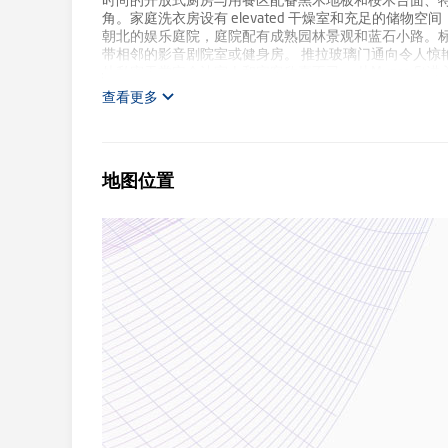
时尚的开放式厨房与用餐区配备黑木地板和桉木台面、特
角。家庭洗衣房设有 elevated 干燥室和充足的储
朝北的娱乐庭院，庭院配有成熟园林景观和蓝石小路。标
带相邻的影音剧院室或健身房。 推拉玻璃门通向令人惊
处私密天堂定会让家人和宾客欣喜不已。 从Munro St
区。其他设施包括中央空调和暖气系统、自动灌溉和照
查看更多
全系统、太阳能电池板和泳池盖。Armadale地区罕见的是
置绝佳，这栋完美无瑕、精心维护的住宅为您提供尊享生活方式。步行
通便利，可轻松抵达墨尔本一些最优秀的学校。
地图位置