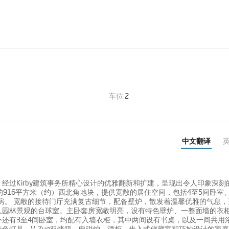
车位
2
中文翻译
经过Kirby建筑事务所精心设计的优雅翻新和扩建，呈现出令人印象深刻
入口的916平方米（约）西北角地块，提供宽敞的居住空间，包括4至5间卧室
房。 宽敞的接待门厅充满复古细节，配备壁炉，散发着温馨优雅的气息，
人园林景观的台球室。主卧套房宽敞明亮，设有特色壁炉、一整面墙的衣
还有3至4间卧室，均配有入墙衣柜，其中两间设有书桌，以及一间共用