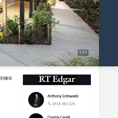
1
/
17
享到微信
Anthony Grimwade
0418 382 226
Chelsie Cargill