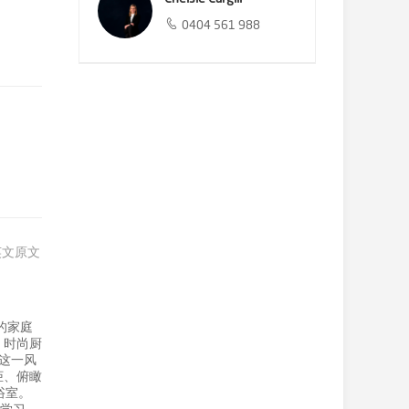
0404 561 988
英文原文
的家庭
、时尚厨
这一风
柜、俯瞰
浴室。