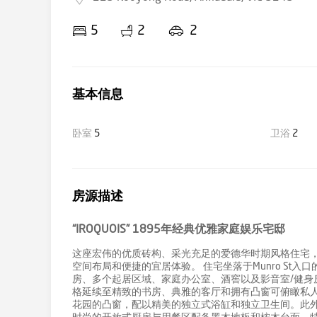
5
2
2
基本信息
卧室
5
卫浴
2
房源描述
“IROQUOIS” 1895年经典优雅家庭娱乐宅邸
这座宏伟的优质砖构、采光充足的爱德华时期风格住宅，
空间布局和便捷的宜居体验。 住宅坐落于Munro St
房、多个起居区域、家庭办公室、酒窖以及影音室/健身
格延续至精致的书房、典雅的客厅和拥有凸窗可俯瞰私
花园的凸窗，配以精美的独立式浴缸和独立卫生间。此外