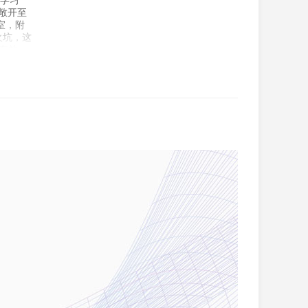
庭学习
可敞开至
室，附
火坑，这
圾存放
摄像头安
池。 位
ge，交