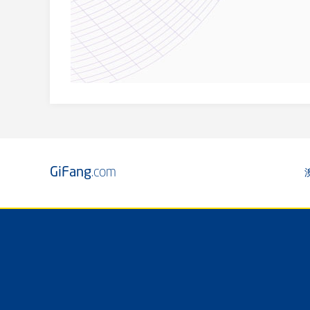
GiFang
.com