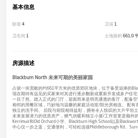
基本信息
卧室
4
卫浴
1
卫生间
1
土地面积
661.0
房源描述
Blackburn North 未来可期的美丽家园
占据一块宽敞的约661平方米的优质郊区地块，位于备受追捧的Blac
现在期待有远见的买家来对其进行逐步翻新或重新开发成多户住宅
一目了然。踏入正式的门厅，迎面而来是明亮通透的客厅，配备空
相邻的用餐区域，巧妙地与温馨的家庭活动室/阳光房相连。 配
独立的洗手间。 后院与前院相得益彰，拥有令人惊叹的大片平坦
未来发展潜力的优质房产，燃气供暖和独立小屋/工作室更是额外的惊喜。 
Kerrimuir和Old Orchard小学、Blackburn High School以及Bla
中心仅一步之遥，交通便利，可轻松连接Middleborough Rd、Surrey Rd、