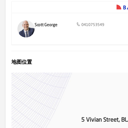
Scott George
0410753549
地图位置
5 Vivian Street,