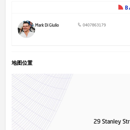
Mark Di Giulio
0407863179
地图位置
29 Stanley St