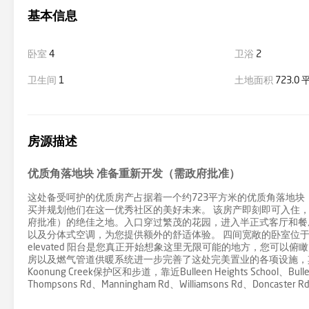
基本信息
卧室
4
卫浴
2
卫生间
1
土地面积
723.0
房源描述
优质角落地块 准备重新开发（需政府批准）
这处备受呵护的优质房产占据着一个约723平方米的优质角落地
买并规划他们在这一优秀社区的美好未来。 该房产即刻即可入住
府批准）的绝佳之地。入口穿过繁茂的花园，进入半正式客厅和餐
以及分体式空调，为您提供额外的舒适体验。 四间宽敞的卧室位
elevated 阳台是您真正开始想象这里无限可能的地方，您可
房以及燃气管道供暖系统进一步完善了这处完美置业的各项设施，其未来发展
Koonung Creek保护区和步道，靠近Bulleen Heights School、Bulle
Thompsons Rd、Manningham Rd、Williamsons Rd、Doncas