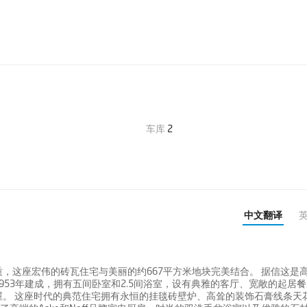
车库
2
中文翻译
，这座宏伟的砖瓦住宅与美丽的约667平方米地块完美结合。 据信这是
53年建成，拥有五间卧室和2.5间浴室，设有典雅的客厅、宽敞的起居
。 这座时代的典范住宅拥有永恒的挂毯砖壁炉、高耸的装饰石膏线条天