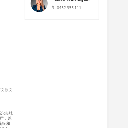
0432 935 111
英文原文
高尔夫球
餐厅，以
花板和