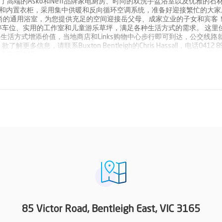
砖贴面住宅配备了高端的Asko和Neff品牌家电厨房、时尚的双洗手盆浴室以及优雅的
器和内置衣柜，采用集中供暖和反向循环空调系统，准备好迎接繁忙的大家
尚的通用浴室，为您提供充足的空间迎接岳父母、成家立业的子女和宾客！
车位、实用的工作室和儿童游乐草坪，满足各种生活方式的需求。 这里
为您的生活方式增添价值，当地商店和Links购物中心步行即可到达，公交线路
信息，请联系Buxton Bentleigh的Chris Hassall，电话0412 8
须包含联系电话。
85 Victor Road, Bentleigh East, VIC 3165