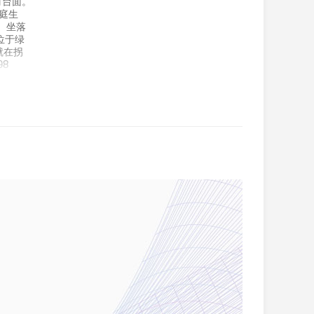
石材台面。
庭生
 坐落
位于绿
就在拐
98