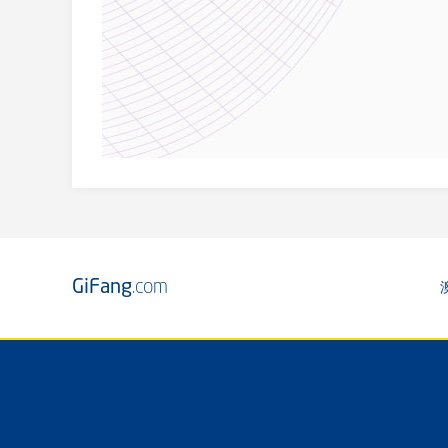
GiFang
.com