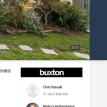
1
/
12
享到微信
Chris Hassall
0412 898 990
Melissa Hetherington