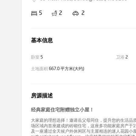
5
2
2
基本信息
卧室
5
卫浴
2
土地面积
667.0 平方米(大约)
房源描述
经典家庭住宅附赠独立小屋！
大家庭的理想选择！邀请岳父母同住，提升您的生活品质
场区域内首座建成的砖砌住宅，这座多功能家庭房产于19
及一座通过全天候户外休闲区与主屋相连的迷人花园小屋