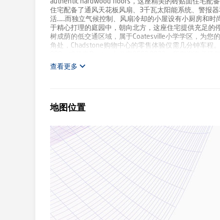
authentic hardwood floors，这座精美的
住宅配备了通风天花板风扇、3千瓦太阳能系统、警报
活……而独立气候控制、风扇冷却的小屋设有小厨房和时
于精心打理的庭园中，朝向北方，这座住宅提供充足的停
树成荫的低交通区域，属于Coatesville小学学区，
角处，Chadstone购物中心的零售体验仅需几分钟车程。 欲了解更多
990，或致电Buxton办公室9563 9933。所有咨询必
查看更多
地图位置