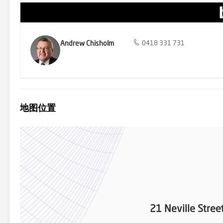
Andrew Chisholm
0418 331 731
地图位置
21 Neville Stree