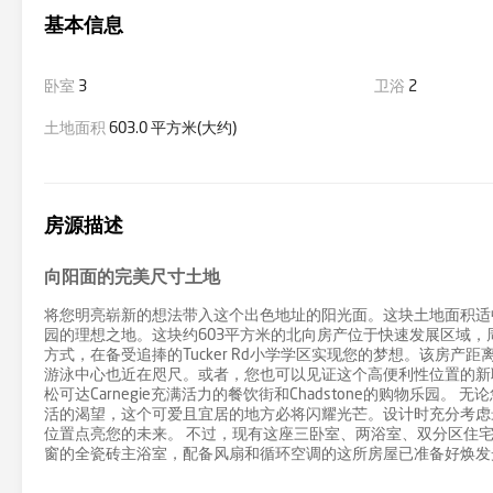
基本信息
卧室
3
卫浴
2
土地面积
603.0 平方米(大约)
房源描述
向阳面的完美尺寸土地
将您明亮崭新的想法带入这个出色地址的阳光面。这块土地面积适
园的理想之地。这块约603平方米的北向房产位于快速发展区域，
方式，在备受追捧的Tucker Rd小学学区实现您的梦想。该房产距离Bent
游泳中心也近在咫尺。或者，您也可以见证这个高便利性位置的新联排
松可达Carnegie充满活力的餐饮街和Chadstone的购物乐园。
活的渴望，这个可爱且宜居的地方必将闪耀光芒。设计时充分考虑
位置点亮您的未来。 不过，现有这座三卧室、两浴室、双分区住
窗的全瓷砖主浴室，配备风扇和循环空调的这所房屋已准备好焕发