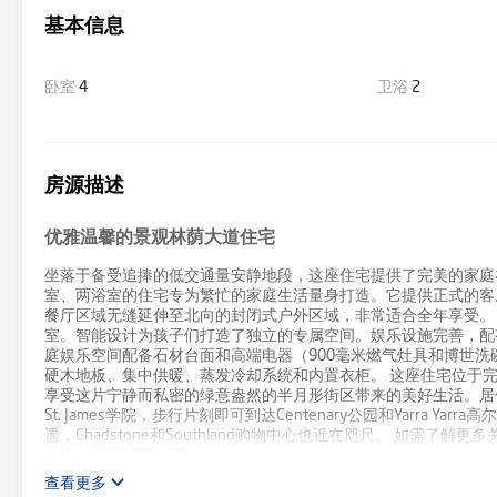
基本信息
卧室
4
卫浴
2
房源描述
优雅温馨的景观林荫大道住宅
坐落于备受追捧的低交通量安静地段，这座住宅提供了完美的家庭
室、两浴室的住宅专为繁忙的家庭生活量身打造。它提供正式的客
餐厅区域无缝延伸至北向的封闭式户外区域，非常适合全年享受。
室。智能设计为孩子们打造了独立的专属空间。娱乐设施完善，配
庭娱乐空间配备石材台面和高端电器（900毫米燃气灶具和博世洗碗
硬木地板、集中供暖、蒸发冷却系统和内置衣柜。 这座住宅位于
享受这片宁静而私密的绿意盎然的半月形街区带来的美好生活。居住在Coa
St. James学院，步行片刻即可到达Centenary公园和Yarra
遥，Chadstone和Southland购物中心也近在咫尺。 如需了解更多关于这
电话：0459 991 120
查看更多