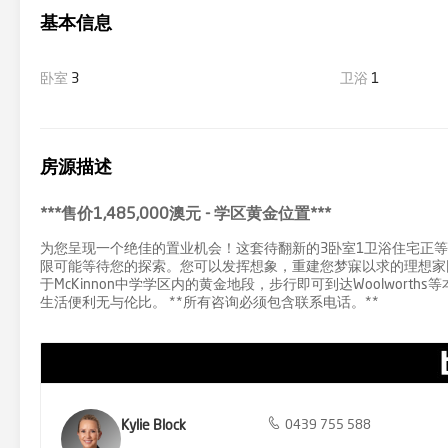
基本信息
卧室
3
卫浴
1
房源描述
***售价1,485,000澳元 - 学区黄金位置***
为您呈现一个绝佳的置业机会！这套待翻新的3卧室1卫浴住宅正
限可能等待您的探索。您可以发挥想象，重建您梦寐以求的理想家园
于McKinnon中学学区内的黄金地段，步行即可到达Woolworths等
生活便利无与伦比。 **所有咨询必须包含联系电话。**
Kylie Block
0439 755 588