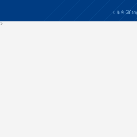
GiFan
© 集房
>