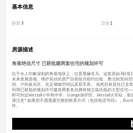
基本信息
卧室
3
卫浴
1
房源描述
角落绝佳尺寸 已获批建两套住宅的规划许可
位于令人印象深刻的角落地块上，位置显赫非凡。这套原始3卧室
未来发展选项。维护良好的房产目前按月租约出租，整洁的室内空间
间、户外娱乐区、充足储物空间以及双车库。 虽然目前居住已非
利用已获批的规划许可建造两套各自拥有独立临街面的大型住宅——必将
即可到达Westall小学和中学、Grange保护区、Westall火车站，靠近D
请注意* 如果您不愿透露完整的联系方式（包括电话号码），Buxton
件。