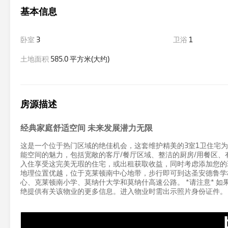
基本信息
卧室
3
卫浴
1
土地面积
585.0 平方米(大约)
房源描述
经典家庭舒适空间 未来发展潜力无限
这是一个位于热门区域的绝佳机会，这套维护精美的3室1卫住宅
能空间的魅力，包括宽敞的客厅/餐厅区域、整洁的厨房/用餐区、
入住享受这完美无瑕的住宅，或出租获取收益，同时考虑添加您的
地理位置优越，位于克莱顿南中心地带，步行即可到达圣安德鲁学
心、克莱顿南小学、莫纳什大学和莫纳什高速公路。 *请注意* 如果您不
绝提供有关该物业的更多信息。进入物业时需出示照片身份证件。