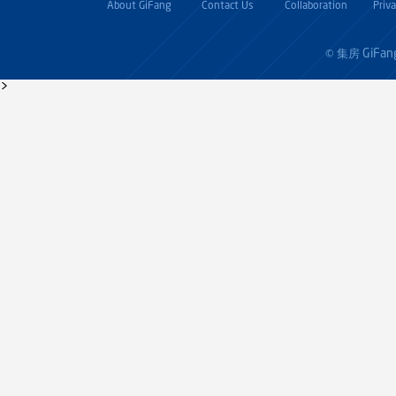
About GiFang
Contact Us
Collaboration
Priv
GiFan
© 集房
>