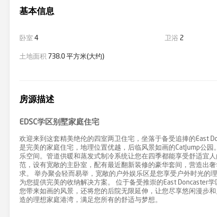
基本信息
卧室
4
卫浴
2
土地面积
738.0 平方米(大约)
房源描述
EDSC学区别墅家庭住宅
欢迎来到这套精美绝伦的四室两卫住宅，坐落于备受追捧的East D
是完美的家庭住宅，地理位置优越，后临风景如画的CatJump公
乐空间。管道供暖和蒸发式制冷系统让您在四季都能享受舒适宜人
范，设有宽敞的主卧室，配有最近翻新装修的豪华套间，营造出奢
求。 举办聚会轻而易举，宽敞的户外娱乐区是您享受户外时光的
为您提供完美的收纳解决方案。 位于备受推崇的East Doncaster
您带来如画的风景，还将您的后院无限延伸，让您尽享悠闲漫步和
造的理想家庭港湾，满足您所有的舒适与梦想。