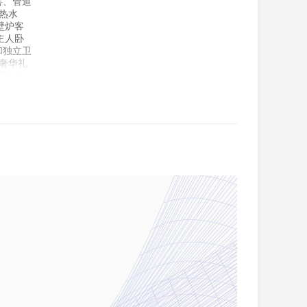
窖、管道
热水
壁炉客
主人卧
和独立卫
奢华礼
园令人
有三车
园仅几步