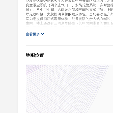
花板高达壁炉正式客厅和开放式中央餐厨区域上方，尽
真空吸尘系统（四个进气口）、安防报警系统、实时监
器）、八个卫生间、六间淋浴间和三间独立式浴缸。 封
厅无缝衔接，为您提供卓越的娱乐体验。当您喜欢在户外
室为您提供酒店式奢华体验，配备宽敞的步入式衣帽区
生间。楼上还设有三间豪华卧室（其中两间带套间和阳台
遇，两间华丽的卧室（带套间）在一楼提供极致的舒适与
叹为观止，精致的水景和铁艺装饰彰显着房屋的精雕细琢
查看更多
位车库、嵌入式天花板音响等更多设施，为您提供精英级生活体验，
之遥。 需要提前登记！
地图位置