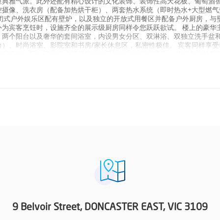
显典雅气派。此外还配有精心设计的文化装饰、装饰性高天花板、葡萄酒
控摄像、洗衣房（配备加热烘干柜）、两套热水系统（即时热水+大型燃气
闭式户外娱乐区配有壁炉，以及独立的开放式用餐区并配备户外厨房，与
为宾客烹饪时，设施齐全的展示级厨房同样令您跃跃欲试。 楼上的豪华
、两个阳台以及奢华的套间浴室，内设男女分区、双淋浴、双独立洗手盆
）、时尚浴室、影院室和书房/家长休息区，私密性极佳。 宾客同样享受
私密性；两台工业级空调机组确保最佳的室内温度调节。 修剪整齐的花
；要充分感受这份宁静，您可以浸入户外浴缸，瞬间放松身心。 房屋设
距离Jackson Court购物中心、进城巴士站和Ruffey Lake公
9 Belvoir Street, DONCASTER EAST, VIC 3109