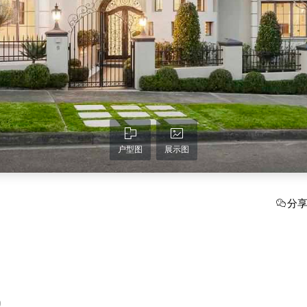
户型图
展示图
分
9