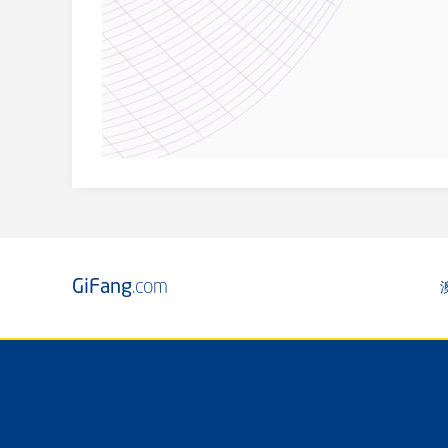
GiFang
.com