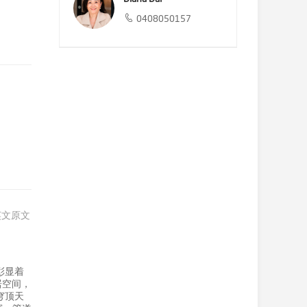
0408050157
英文原文
彰显着
居空间，
穹顶天