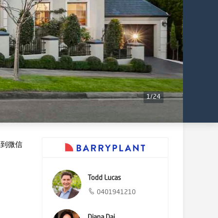
1
/
24
享到微信
Todd Lucas
0401941210
Diana Dai