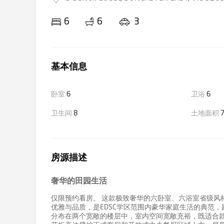
6
6
3
基本信息
卧室
6
卫浴
6
卫生间
8
土地面积
7
房源描述
奢华的田园生活
仅限预约看房。 这款极致奢华的六卧室、六浴室省级风
优雅与品质，是EDSC学区范围内豪华家庭生活的典范，距离
分布在两个宽敞的楼层中，室内空间宽敞充裕，既适合款