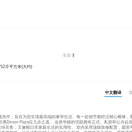
车库
3
52.0 平方米(大约)
中文翻译
格杰作，旨在为您呈现最高端的奢华生活。每一处细节都经过精心雕琢，
Devon Plaza仅几步之遥。 这座华丽的宅邸拥有正式、私密和公共起
待宾客，又兼顾日常家庭生活的实用性。 室内采用顶级装修配置，圆形