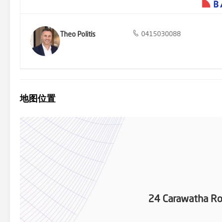
Theo Politis
0415030088
地图位置
24 Carawatha R