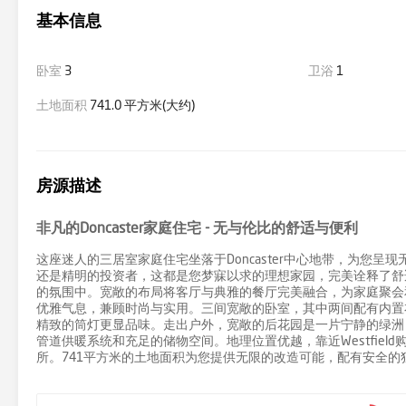
基本信息
卧室
3
卫浴
1
土地面积
741.0 平方米(大约)
房源描述
非凡的Doncaster家庭住宅 - 无与伦比的舒适与便利
这座迷人的三居室家庭住宅坐落于Doncaster中心地带，为您
还是精明的投资者，这都是您梦寐以求的理想家园，完美诠释了舒
的氛围中。宽敞的布局将客厅与典雅的餐厅完美融合，为家庭聚会
优雅气息，兼顾时尚与实用。三间宽敞的卧室，其中两间配有内置
精致的筒灯更显品味。走出户外，宽敞的后花园是一片宁静的绿洲
管道供暖系统和充足的储物空间。地理位置优越，靠近Westfie
所。741平方米的土地面积为您提供无限的改造可能，配有安全