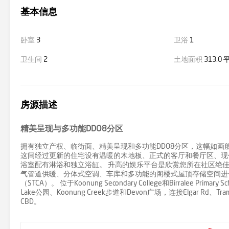
基本信息
卧室
3
卫浴
1
卫生间
2
土地面积
313.0
房源描述
精美呈现与多功能DDO8分区
拥有独立产权、临街面、精美呈现和多功能DDO8分区，这幅如画
这间经过更新的住宅设有温暖的木地板、正式的客厅和餐厅区、现
浴室配有淋浴和独立浴缸。 升高的娱乐平台是欣赏您所在社区绝
气管道供暖、分体式空调、车库和多功能的阁楼式屋顶存储空间进
（STCA）。 位于Koonung Secondary College和Birralee Pr
Lake公园、Koonung Creek步道和Devon广场，连接Elgar Rd、T
CBD。