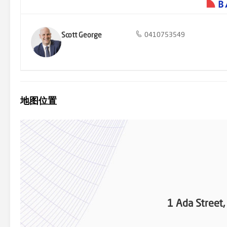
Scott George
0410753549
地图位置
1 Ada Street