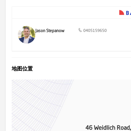
Jason Stepanow
0405159650
地图位置
46 Weidlich Roa