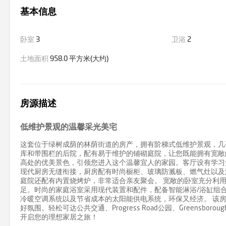
基本信息
卧室
3
卫浴
2
土地面积
958.0 平方米(大约)
房源描述
低维护景观的温馨采光美宅
这套位于绿树成荫的林荫街道的房产，拥有阶梯式低维护景观，几
库和带围栏的后院，配有易于维护的铺砌庭院，让您既能拥有宽敞
高处的优美景色，引领您进入这个温馨宜人的家园。客厅设有学习
现代厨房无缝衔接，厨房配有时尚橱柜、玻璃防溅板、燃气灶以及
庭院还配有内置烧烤炉，非常适合亲友聚会。 宽敞的卧室充分利
足。时尚的家庭浴室采用现代装置和配件，配备智能淋浴/浴缸组
冷暖空调系统以及节省成本的太阳能供电系统，环保又经济。 该房产位于
好氛围。轻松可达公共交通、Progress Road公园、Greensbo
开启您的理想家居之旅！