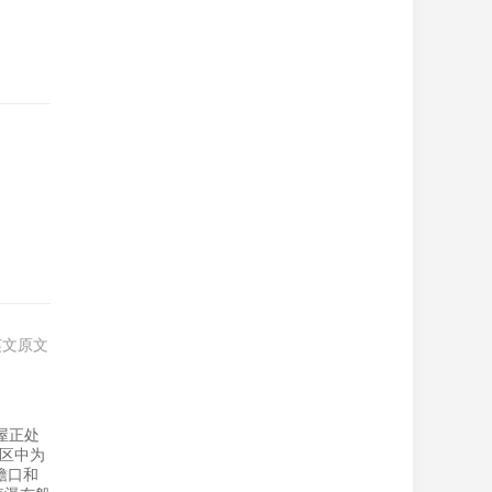
英文原文
屋正处
社区中为
檐口和