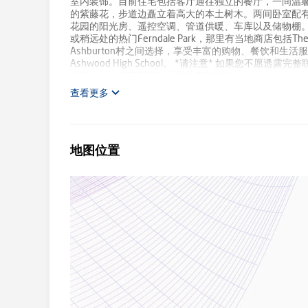
室内装饰。目前住宅包括客厅通往独立的餐厅，一间温
的紫藤花，步道边矗立着高大的本土树木。两间卧室配
花园的阳光房、遥控空调、管道供暖、车库以及储物棚。 享受直接从步
或稍远处的热门Ferndale Park，那里有当地商店包括The P
Ashburton村之间选择，享受丰富的购物、餐饮和生活服务。亦靠
Ashwood High School。 *请注意* 如果您不愿透
信息。进入房产时需出示照片身份证件。
查看更多
地图位置