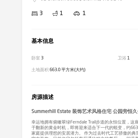
3
1
1
基本信息
卧室
3
卫浴
1
土地面积
663.0 平方米(大约)
房源描述
Summerhill Estate 装饰艺术风格住宅 公园旁恒
幸运地拥有俯瞰翠绿Ferndale Trail步道的永恒
于翻新的黄金时机，即将迎来适合下一代的蜕变，约663平方米
家庭提供理想的安居潜力。 作为过去时代工艺骄傲的典