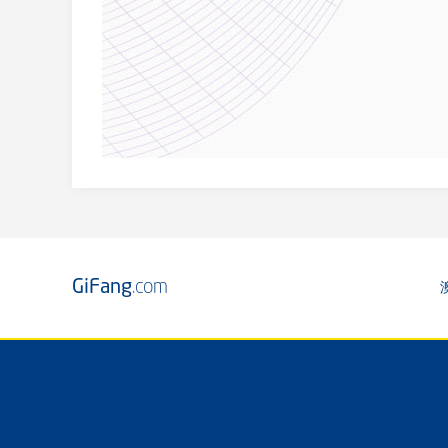
GiFang
.com