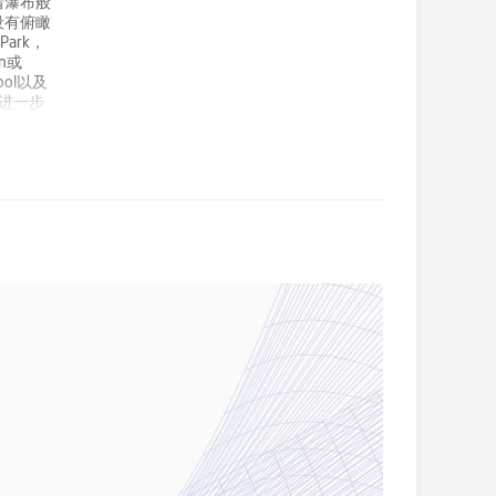
着瀑布般
设有俯瞰
ark，
on或
ool以及
的进一步