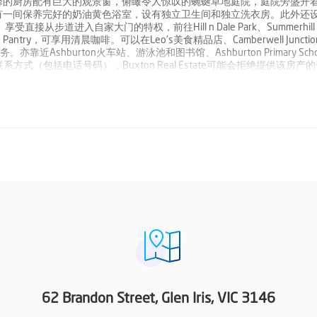
馨的厨房配有巨大的观景窗，俯瞰令人惊叹的蜿蜒草地庭院，庭院旁盛开
有一间保养完好的奶油黄色浴室，设有独立卫生间和独立洗衣房。此外还
道进入自家大门的特权，前往Hill n Dale Park、Summerhill P
antry，可享用清晨咖啡。可以在Leo's美食精品店、Camberwell Juncti
近Ashburton火车站、游泳池和图书馆、Ashburton Primary Sch
露完整联系方式（包括电话号码），Buxton Real Estate可能会拒绝提供该房产
62 Brandon Street, Glen Iris, VIC 3146