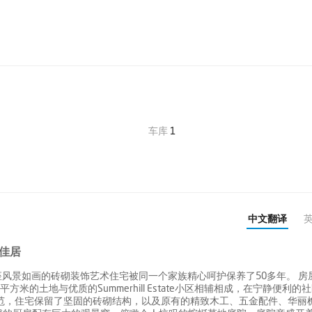
车库
1
中文翻译
久佳居
位置，这座风景如画的砖砌装饰艺术住宅被同一个家族精心呵护保养了50多年。 房
的土地与优质的Summerhill Estate小区相辅相成，在宁静便利的
范，住宅保留了坚固的砖砌结构，以及原有的精致木工、五金配件、华丽