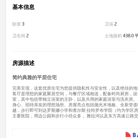
基本信息
卧室
3
卫浴
2
卫生间
2
土地面积
438.0
房源描述
简约典雅的平层住宅
完美呈现，这套优质住宅为您提供隐私性与安全性，以及绝佳的地
客厅是理想的家庭聚居空间，与餐厅区域相连，配备时尚厨房，设
室，其中包括带独立浴室的主卧，以及共用的家庭浴室与洗衣房。
身心、招待亲友的理想场所。房屋亮点包括抛光木地板、全新管道
越，步行即可到达罗斯娜小学和查尔斯·拉特罗布学院（均为学区
主要医院，周边公园和步行小径众多， 雅拉河以及东方高速公路