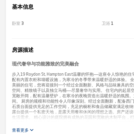
基本信息
卧室
3
卫浴
1
房源描述
现代奢华与功能雅致的完美融合
步入19 Roydon St, Hampton East温馨的怀抱——
配有内置衣柜和墙暖设施，为寒冷的冬季带来温暖舒适的体验。 
美丽的住宅，您将迎接到一个经过全面翻新、风格与品味兼具的空
空间、精致镜子以及独立马桶——尽显奢华与实用。 住宅内的起
宽敞开阔，配有温馨壁炉，在寒冷的夜晚营造出温暖舒适的氛围。
间。 厨房的规模和功能性令人印象深刻。经过全面翻新，配备西
石质台面提供充足的工作空间，充足的橱柜和食品储藏室满足收纳
露台提供一个私密天地，是露天用餐和休闲的理想之选。房产还设
生活需求。 精心设计的庭院拥有成熟的花园和宽敞的木制平台，
性和魅力。 地理位置便利，靠近Wishart Reserve，为您和您的宠物提供便
College等知名私立学校，为家庭提供优质教育资源。 总之，19 Roy
查看更多
结合的温馨家园，是追求精致生活的明智买家的理想之选。