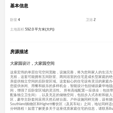
基本信息
卧室
4
卫浴
2
土地面积
592.0 平方米(大约)
房源描述
大家园设计，大家园空间
这座宏伟的单层住宅空间宽敞，设施完善，将为您和家人的生活方
充裕，这套可能拥有五间卧室、两间浴室的住宅是成长型家庭的绝
亲提供独立空间的后卧室区域。这套贴心的住宅设有灵活的家庭办
您提供休闲、用餐和娱乐的多样机会，智能设计包括铺设豪华地毯
间，增强了后卧室区域的灵活性。 所有高端配置一应俱全：包括
配备独立卫生间），以及充足的储物空间，包括步入式衣柜和嵌入
区，豪华主卧套间采用天然石材台面。户外设施同样完善，设有烧
Southland购物区和Highett餐饮区（及其车站）之间，地址同样适合
分钟路程！如需了解更多关于这座优质家庭住宅的信息，请联系Buxton Hampto