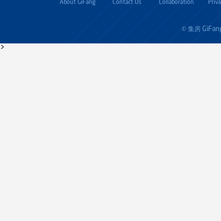
About GiFang
Contact Us
Collaboration
Priv
GiFan
© 集房
>