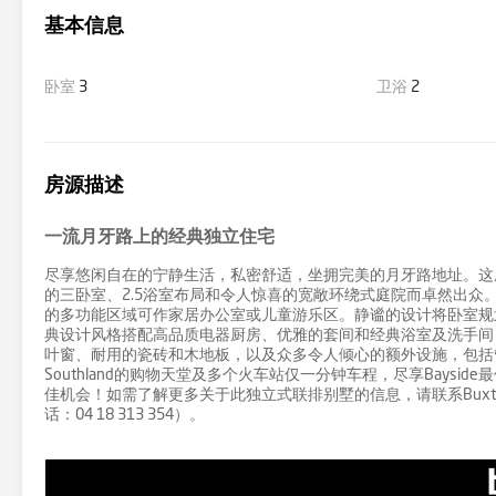
基本信息
卧室
3
卫浴
2
房源描述
一流月牙路上的经典独立住宅
尽享悠闲自在的宁静生活，私密舒适，坐拥完美的月牙路地址。这
的三卧室、2.5浴室布局和令人惊喜的宽敞环绕式庭院而卓然出众
的多功能区域可作家居办公室或儿童游乐区。静谧的设计将卧室规
典设计风格搭配高品质电器厨房、优雅的套间和经典浴室及洗手间
叶窗、耐用的瓷砖和木地板，以及众多令人倾心的额外设施，包括管道
Southland的购物天堂及多个火车站仅一分钟车程，尽享Baysi
佳机会！如需了解更多关于此独立式联排别墅的信息，请联系Buxton Hampton 
话：04 18 313 354）。