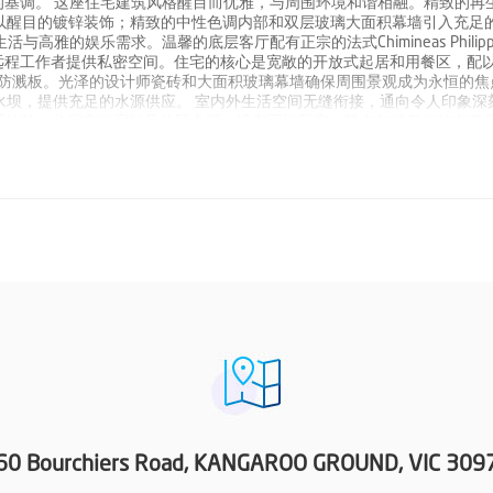
基调。 这座住宅建筑风格醒目而优雅，与周围环境和谐相融。精致的再
案，配以醒目的镀锌装饰；精致的中性色调内部和双层玻璃大面积幕墙引入充足
雅的娱乐需求。温馨的底层客厅配有正宗的法式Chimineas Philip
远程工作者提供私密空间。住宅的核心是宽敞的开放式起居和用餐区，配
璃防溅板。光泽的设计师瓷砖和大面积玻璃幕墙确保周围景观成为永恒的焦
水坝，提供充足的水源供应。 室内外生活空间无缝衔接，通向令人印象深
适的娱乐体验。住宿空间宽敞且分区合理，设有五间卧室，其中包括奢华的主套
间青少年活动室、设有工作间和木柴炉的完全隔热车库、全屋木柴供暖和
 尽管拥有完全私密的静谧感，地理位置却极为便利——距离墨尔本CBD仅
餐厅和河畔风情，沿M80环城公路约25分钟即可到达墨尔本机场。 这是一个
和自然美景定义的非凡乡村生活方式，却又在城市的轻松可达范围之内。
60 Bourchiers Road, KANGAROO GROUND, VIC 309