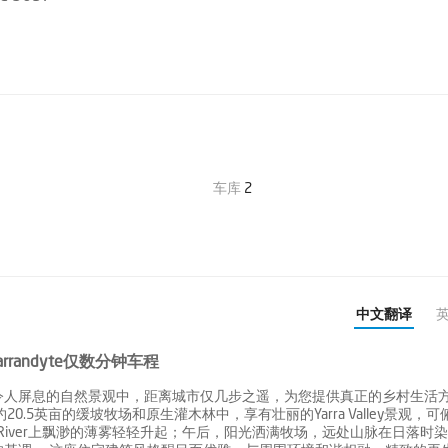
车库
2
中文翻译
andyte仅数分钟车程
令人屏息的自然景观中，距离城市仅几步之遥，为您提供真正的乡村生活
.5英亩的缓坡牧场和原生灌木林中，享有壮丽的Yarra Valley景观，可
清晨，Yarra River上飘渺的薄雾轻轻升起；午后，阳光洒满牧场，远处山脉在日落时