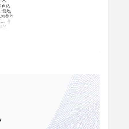
生木、
的自然
pe慢燃
以精美的
点。非
刻的
房，配
分体式空
27公
难得的机
7