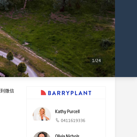
1
/
24
享到微信
Kathy Purcell
0411619336
Olivia Nichols