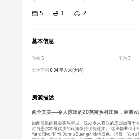
5
3
2
基本信息
卧室
5
卫浴
3
土地面积
8.34 平方米(大约)
房源描述
两全其美——令人惊叹的20英亩乡村庄园，距离Warr
如此优质的机会实属罕见。这处令人赞叹的庄园坐落于
时与墨尔本最优质的设施保持便捷连接。 这座物业位于约20
Yarra River和Mt Donna Buang的独特景色。