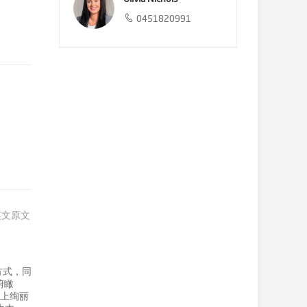
0451820991
英文原文
方式，同
俯瞰
染上绚丽