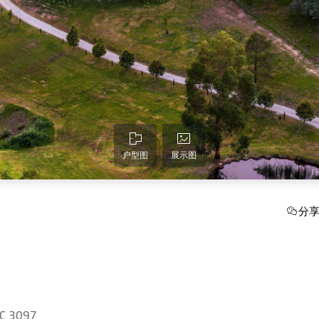
户型图
展示图
分
IC 3097