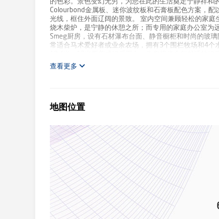
的色彩。景色变幻无穷，为您在此的生活奠定宁静祥和的
Colourbond金属板、迷你波纹板和石膏板配色方
光线，框住外面辽阔的景致。 室内空间兼顾轻松的家庭生活与高
烧木柴炉，是宁静的休憩之所；而专用的家庭办公室为
Smeg厨房，设有石材瀑布台面、静音橱柜和时尚的玻
常适合马术爱好者或业余农场，拥有3个围栏牧场和4个
10.4米 x 12米覆盖式娱乐平台，为您提供全年舒
有步入式衣帽间和豪华的套间浴室。多功能起居区、两
查看更多
调系统，确保这座住宅轻松满足现代家庭生活的所有需求。
里，约七分钟车程即可到达Warrandyte的咖啡馆、
会，让您体验两全其美的极致生活——一个由空间、私密
地图位置