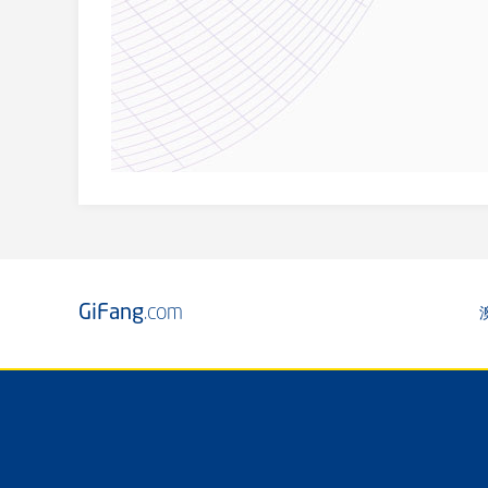
GiFang
.com