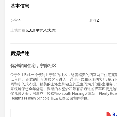
基本信息
卧室
4
卫浴
2
土地面积
610.0 平方米(大约)
房源描述
优雅家庭住宅，宁静社区
位于Mill Park一个便利且宁静的社区，这套精美的四室两卫
以入住。 正式的门厅迎接客人进入，通往正式和休闲的客厅/餐
间和步入式衣橱。精美的主浴室和独立的卫生间为其他卧室服务，
系统确保您全年舒适。温馨的木壁炉和带有后通道的双车库更是这套出色家庭住宅的
仅几步之遥，房屋亦可轻松抵达South Morang火车站、Plenty Road的众多
Heights Primary School）以及众多公园和保护区。