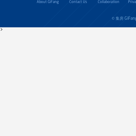
About GiFang
Contact Us
Collaboration
Priv
GiFan
© 集房
>