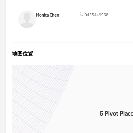
Monica Chen
0425449968
地图位置
6 Pivot Plac