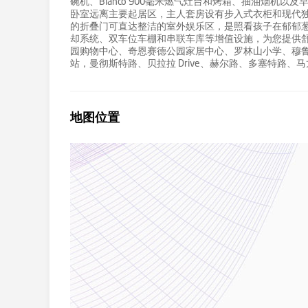
碗机、Blanco 900毫米燃气灶台和烤箱、抽油烟机
卧室远离主要起居区，主人套房设有步入式衣柜和现代独
的折叠门可直达整洁的室外娱乐区，是照看孩子在郁郁葱
却系统、双车位车棚和串联车库等增值设施，为您提供舒
园购物中心、奇恩赛德公园家居中心、罗林山小学、穆
站，曼彻斯特路、贝拉拉 Drive、赫尔路、多塞特路
地图位置