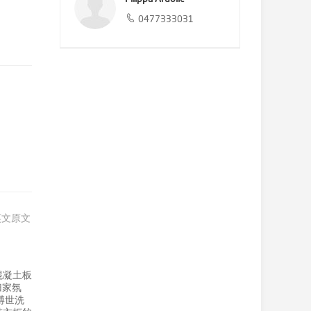
0477333031
英文原文
混凝土板
归家氛
博世洗