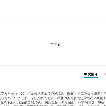
车库
2
中文翻译
享受多年美好生活。这套传统宽敞且经过现代化翻新的房屋坐落在坚固的
地面积约864平方米，穿过宽敞的前院，温馨的木地板为您营造出温暖的
配有飘窗和充足的自然光线。 厨房配备花岗岩台面、不锈钢电器，包括