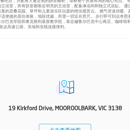
以及早餐吧台，并配有大量定制的静音橱柜，堪称整个房屋布局的核心亮点。 
立浴室，所有卧室都靠近明亮的主浴室，配备淋浴间和独立式浴缸。 通
葱的层叠花园、草坪和儿童游乐区玩耍的绝佳观赏点。 燃气管道供暖、
适便捷的居住体验，地段优越，所需一切近在咫尺。 步行即可到达奇恩
鲁尔巴克学院和奥克斯利基督教学院，靠近穆鲁尔巴克中心商店、咖啡馆
、马龙达高速公路、东地和东线连接便利。
19 Kirkford Drive, MOOROOLBARK, VIC 3138