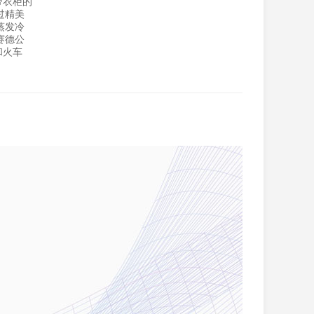
带衣柜的
过精美
蒸发冷
赛德公
和火车