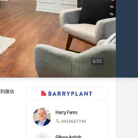
1
/
15
享到微信
Harry Fares
0419667744
Filippa Ardolic