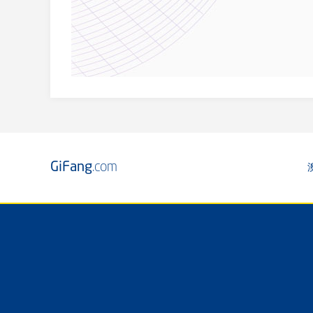
GiFang
.com