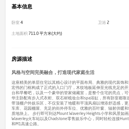
基本信息
卧室
4
卫浴
2
土地面积
711.0 平方米(大约)
房源描述
风格与空间完美融合，打造现代家庭生活
这座精美的单层住宅以其精心设计的平面布局、典雅的现代装饰和
宏伟的门框构成了正式的入口门厅，木纹地板延伸至光线充足的开
台和早餐吧，以及一个豪华的管家储藏室，是整个住宅的亮点，可
华主卧配有步入式衣柜、双石材梳妆台和spa浴缸，所有卧室都靠
带顶棚户外娱乐区，不仅安装了地暖和平顶风扇以增添舒适感，更
车库、花园棚屋、充足的街外停车位、优雅的百叶窗、辐射供暖和
质地块上。 步行即可到达Mount Waverley Heights小学和风景如画的Sco
Waverley火车站以及Chadstone零售娱乐中心，同时轻松连接Huntingdale R
和M1高速公路。