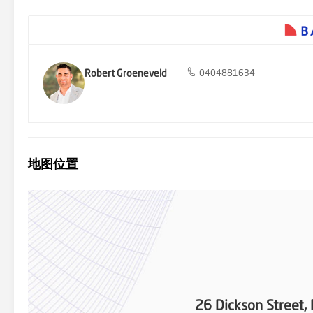
Robert Groeneveld
0404881634
地图位置
26 Dickson Street